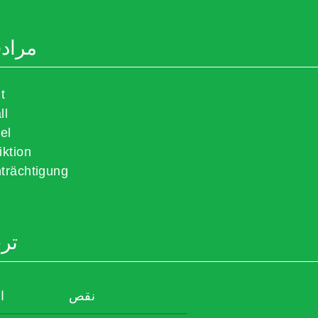
مراد
t
ll
el
iktion
trächtigung
تر
نقص
ا