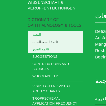
WISSENSCHAFT &
VERÖFFENTLICHUNGEN
فات
DICTIONARY OF
OPHTHALMOLOGY & TOOLS
Defizi
البحث
Ausfa
قائمة المصطلحات
Mang
قائمة الصور
Restr
SUGGESTIONS
Beein
CONTRIBUTIONS AND
SOURCES
WHO MADE IT?
جمة
VISUSTAFELN / VISUAL
ACUITY CHARTS
لعربية
TROPFSCHEMA /
APPLICATION FREQUENCY