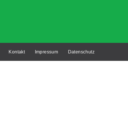
Kontakt
Impressum
Datenschutz
te navigieren. Von diesen Cookies werden die als
unktionen der Webseite unerlässlich sind. Wir
iese Webseite nutzen. Diese Cookies werden nur