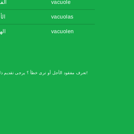
الف
vacuole
الأ
vacuolas
اله
vacuolen
تعرف مفقود الأجل أو ترى خطأ ؟ يرجى تقديم ذلك!