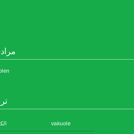
مراد
olen
تر
الك
vakuole