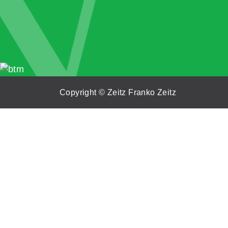
V
Copyright © Zeitz Franko Zeitz
Close
Datenschutzübersicht
Diese Webseite verwendet Cookies, um Ihr Nutzere
notwendig eingestuften in Ihrem Browser gespeiche
verwenden auch Cookies von Drittanbietern, die u