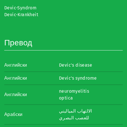
Devic-Syndrom
Devic-Krankheit
Превод
Английски
Devic's disease
Английски
Devic's syndrome
neuromyelitis
Английски
optica
الالتهاب المياليني
Арабски
للعصب البصري