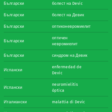
Български
болест на Devic
Български
болест на Девик
Български
оптиконевромиелит
оптичен
Български
невромиелит
Български
синдром на Девик
enfermedad de
Испански
Devic
neuromielitis
Испански
óptica
Италиански
malattia di Devic