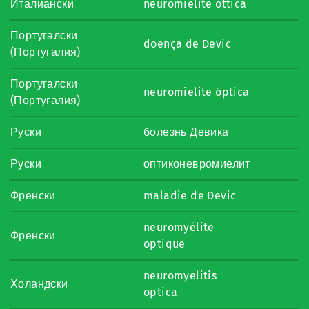
Италиански
neuromielite ottica
Португалски
doença de Devic
(Португалия)
Португалски
neuromielite óptica
(Португалия)
Руски
болезнь Девика
Руски
оптиконевромиелит
Френски
maladie de Devic
neuromyélite
Френски
optique
neuromyelitis
Холандски
optica