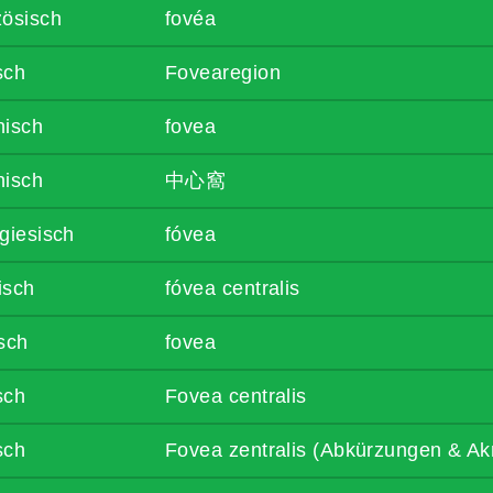
zösisch
fovéa
sch
Fovearegion
enisch
fovea
nisch
中心窩
giesisch
fóvea
isch
fóvea centralis
sch
fovea
sch
Fovea centralis
sch
Fovea zentralis (Abkürzungen & Ak