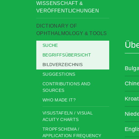
WISSENSCHAFT &
VERÖFFENTLICHUNGEN
DICTIONARY OF
OPHTHALMOLOGY & TOOLS
Übe
SUCHE
BEGRIFFSÜBERSICHT
BILDVERZEICHNIS
Bulga
SUGGESTIONS
Chin
CONTRIBUTIONS AND
SOURCES
Kroat
WHO MADE IT?
VISUSTAFELN / VISUAL
Niede
ACUITY CHARTS
Engli
TROPFSCHEMA /
APPLICATION FREQUENCY