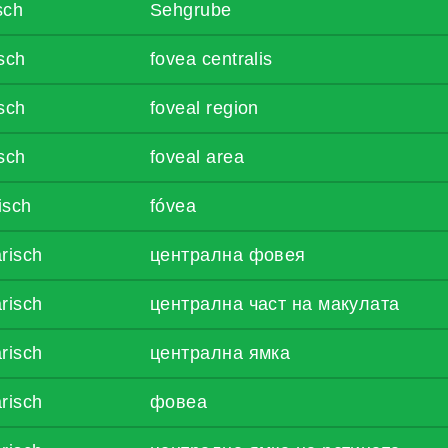
sch
Sehgrube
sch
fovea centralis
sch
foveal region
sch
foveal area
isch
fóvea
risch
централна фовея
risch
централна част на макулата
risch
централна ямка
risch
фовеа