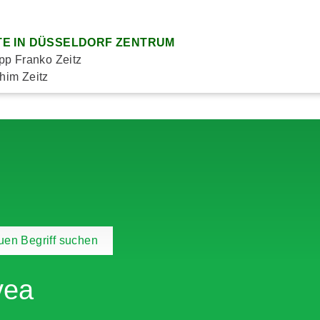
E IN DÜSSELDORF ZENTRUM
ipp Franko Zeitz
him Zeitz
en Begriff suchen
vea