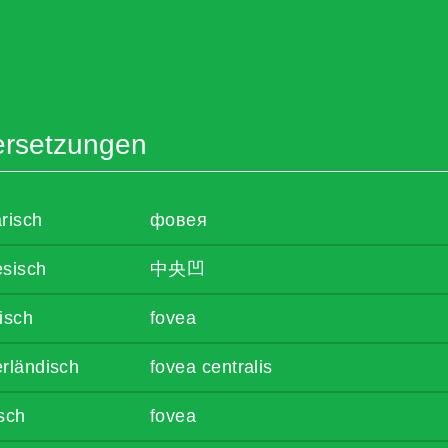
rsetzungen
risch
фовея
esisch
中央凹
isch
fovea
rländisch
fovea centralis
sch
fovea