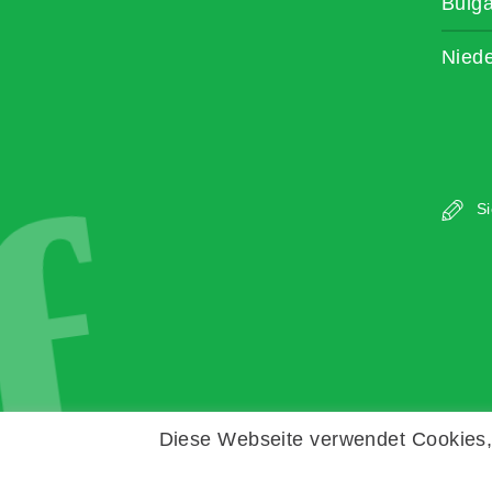
Bulga
Niede
f
Si
Diese Webseite verwendet Cookies, 
Copyright © Zeitz Franko Zeitz