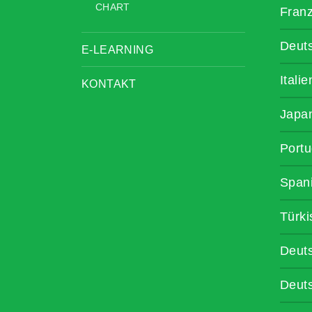
CHART
Fran
Deut
E-LEARNING
Itali
KONTAKT
Japa
Portu
Span
Türki
Deut
Deut