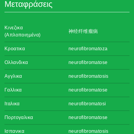
Μεταφράσεις
Κινεζικα
神经纤维瘤病
(Απλοποιημένα)
Κροατικα
neurofibromatoza
Ολλανδικα
neurofibromatose
Αγγλικα
neurofibromatosis
Γαλλικα
neurofibromatose
Ιταλικα
neurofibromatosi
Πορτογαλικα
neurofibromatose
Ισπανικα
neurofibromatosis