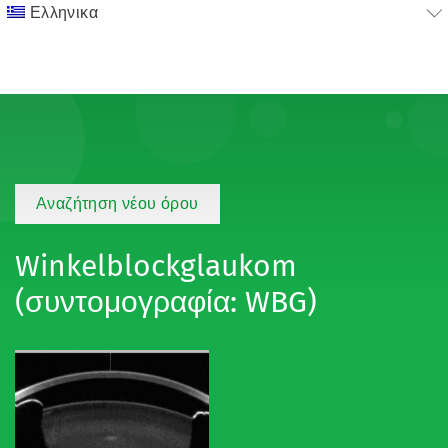
Ελληνικα
Αναζήτηση νέου όρου
Winkelblockglaukom
(συντομογραφία: WBG)