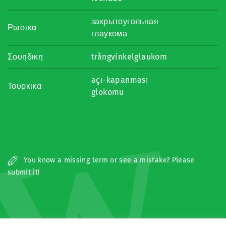
закрытоугольная
Ρωσικα
глаукома
Σουηδικη
trångvinkelglaukom
açı-kapanması
Τουρκικα
glokomu
W
You know a missing term or see a mistake? Please
submit it!