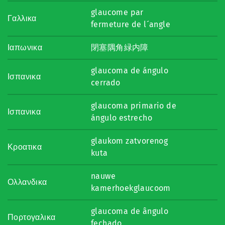
glaucome par
Γαλλικα
fermeture de l´angle
Ιαπωνικα
閉塞隅角緑内障
glaucoma de ángulo
Ισπανικα
cerrado
glaucoma primario de
Ισπανικα
ángulo estrecho
glaukom zatvorenog
Κροατικα
kuta
nauwe
Ολλανδικα
kamerhoekglaucoom
glaucoma de ângulo
Πορτογαλικα
fechado