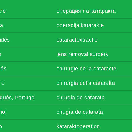
aro
операция на катаракта
ta
operacija katarakte
ndés
cataractextractie
s
lens removal surgery
cés
chirurgie de la cataracte
ano
chirurgia della cataratta
gués, Portugal
cirurgia de catarata
ñol
cirugía de catarata
o
kataraktoperation