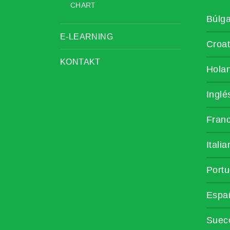
CHART
Búlg
E-LEARNING
Croa
KONTAKT
Hola
Inglé
Fran
Itali
Portu
Espa
Suec