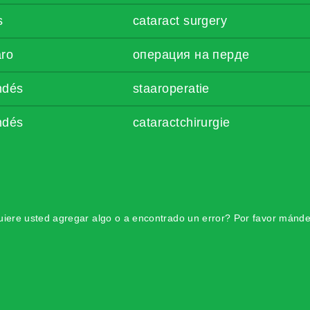
s
cataract surgery
aro
операция на перде
ndés
staaroperatie
ndés
cataractchirurgie
iere usted agregar algo o a encontrado un error? Por favor mánde