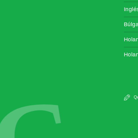
Inglé
Búlg
Hola
Hola
Qu