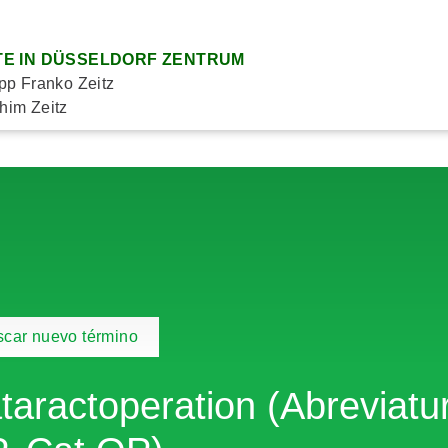
E IN DÜSSELDORF ZENTRUM
ipp Franko Zeitz
him Zeitz
car nuevo término
taractoperation (Abreviatur