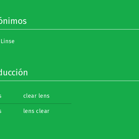
ónimos
 Linse
ducción
s
clear lens
s
lens clear