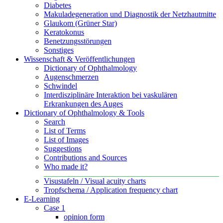
Diabetes
Makuladegeneration und Diagnostik der Netzhautmitte
Glaukom (Grüner Star)
Keratokonus
Benetzungsstörungen
Sonstiges
Wissenschaft & Veröffentlichungen
Dictionary of Ophthalmology
Augenschmerzen
Schwindel
Interdisziplinäre Interaktion bei vaskulären
Erkrankungen des Auges
Dictionary of Ophthalmology & Tools
Search
List of Terms
List of Images
Suggestions
Contributions and Sources
Who made it?
Visustafeln / Visual acuity charts
Tropfschema / Application frequency chart
E-Learning
Case 1
opinion form