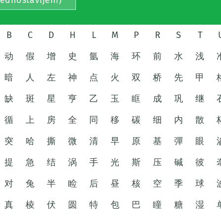
jednostavljeni)
B
C
D
H
L
M
P
R
S
T
动
假
增
史
氩
海
环
前
水
浅
暗
人
左
神
点
火
双
桥
先
甲
缺
斑
星
亨
乙
玉
眶
成
巩
继
循
上
房
全
同
移
碳
细
内
散
突
哈
撕
微
清
早
原
基
彈
眼
提
急
结
涡
手
光
斯
压
碱
彼
对
兔
半
睑
后
昼
核
空
季
球
真
棱
伏
圆
特
包
巴
瞳
糖
湿