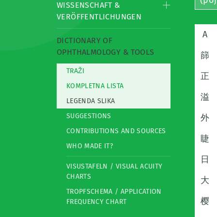
(po
WISSENSCHAFT &
VERÖFFENTLICHUNGEN
A
DICTIONARY OF
OPHTHALMOLOGY & TOOLS
篩
TRAŽI
正
KOMPLETNA LISTA
溢
LEGENDA SLIKA
SUGGESTIONS
外
CONTRIBUTIONS AND SOURCES
睫
WHO MADE IT?
日
VISUSTAFELN / VISUAL ACUITY
CHARTS
大
TROPFSCHEMA / APPLICATION
樱
FREQUENCY CHART