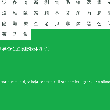
滤
多
冷
新
剥
匐
毛
镰
远
霍
逆
锥
隧
霰
颗
鼻
艾
颅
肉
超
隐
颞
蚕
金
老
贝
非
鳞
黑
色
莱
选
集
斯异色性虹膜睫状体炎 (1)
znata Vam je riječ koja nedostaje ili ste primjetili grešku ? Molim