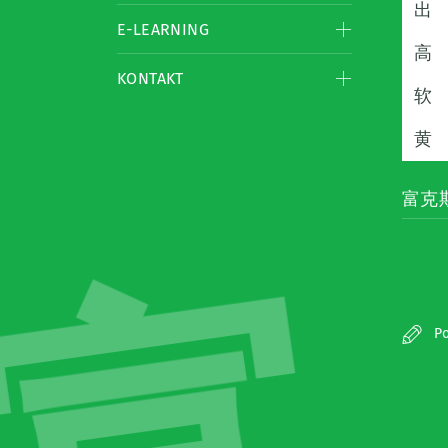
出
E-LEARNING
高
KONTAKT
软
黄
富克
Po