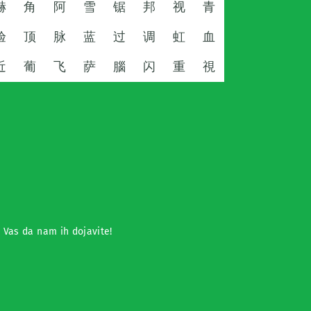
赫
角
阿
雪
锯
邦
视
青
验
顶
脉
蓝
过
调
虹
血
近
葡
飞
萨
腦
闪
重
視
o Vas da nam ih dojavite!