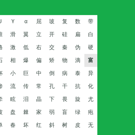
U
Y
α
屈
玻
复
数
带
准
滑
翼
立
开
硅
扁
白
格
激
低
右
交
秦
伪
硬
石
相
爆
偏
矫
物
滴
富
杯
小
巨
中
倒
病
泰
异
渗
流
传
常
孔
干
抗
化
牵
眩
泪
晶
下
畏
旋
尤
波
盘
棘
家
弱
盲
绿
疱
单
春
坏
红
斜
树
皮
无