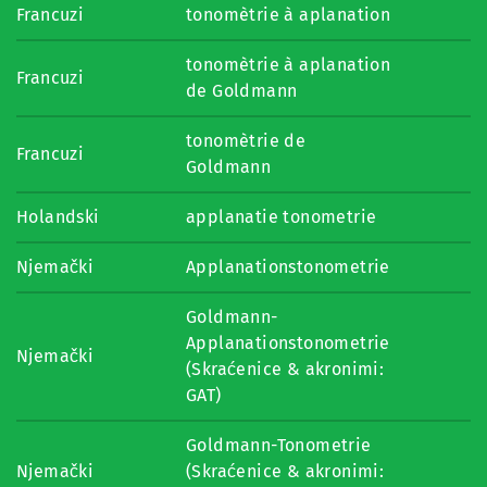
Francuzi
tonomètrie à aplanation
tonomètrie à aplanation
Francuzi
de Goldmann
tonomètrie de
Francuzi
Goldmann
Holandski
applanatie tonometrie
Njemački
Applanationstonometrie
Goldmann-
Applanationstonometrie
Njemački
(Skraćenice & akronimi:
GAT)
Goldmann-Tonometrie
Njemački
(Skraćenice & akronimi: