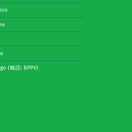
nin
na
go
tigo (略語: BPPV)