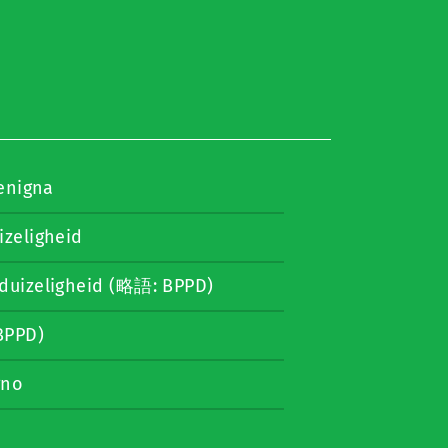
benigna
izeligheid
sduizeligheid (略語: BPPD)
BPPD)
gno