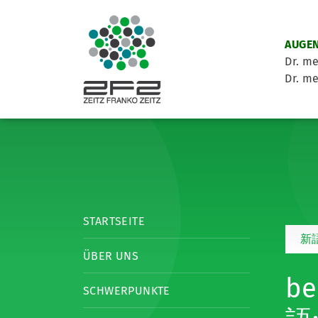
AUGEN
Dr. me
Dr. me
STARTSEITE
新
ÜBER UNS
be
SCHWERPUNKTE