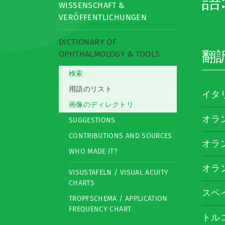
語:
WISSENSCHAFT &
VERÖFFENTLICHUNGEN
DICTIONARY OF
翻
OPHTHALMOLOGY & TOOLS
検索
用語のリスト
イタ
画像のディレクトリ
オラ
SUGGESTIONS
CONTRIBUTIONS AND SOURCES
オラ
WHO MADE IT?
オラ
VISUSTAFELN / VISUAL ACUITY
CHARTS
スペ
TROPFSCHEMA / APPLICATION
FREQUENCY CHART
トル