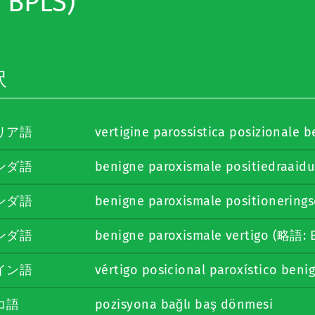
 BPLS)
訳
リア語
vertigine parossistica posizionale 
ンダ語
benigne paroxismale positiedraaidu
ンダ語
benigne paroxismale positionering
ンダ語
benigne paroxismale vertigo (略語: 
イン語
vértigo posicional paroxístico beni
コ語
pozisyona bağlı baş dönmesi