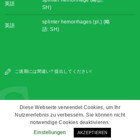
英語
SH)
splinter hemorrhages (pl.) (略
英語
語: SH)
s
ご迷期には間違い? 提出してください!
Diese Webseite verwendet Cookies, um Ihr
Nutzererlebnis zu verbessern. Sie können nicht
Copyright © Zeitz Franko Zeitz
notwendige Cookies deaktivieren.
Einstellungen
AKZEPTIEREN
Kontakt
Impressum
Datenschutz