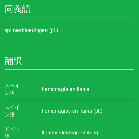
同義語
splinterbloedingen (pl.)
翻訳
スペイ
hemorragia en llama
ン語
スペイ
hemorragias en llama (pl.)
ン語
ドイツ
flammenförmige Blutung
語