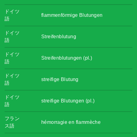
ドイツ
flammenförmige Blutungen
語
ドイツ
Streifenblutung
語
ドイツ
Streifenblutungen (pl.)
語
ドイツ
streifige Blutung
語
ドイツ
streifige Blutungen (pl.)
語
フラン
hémorragie en flammèche
ス語