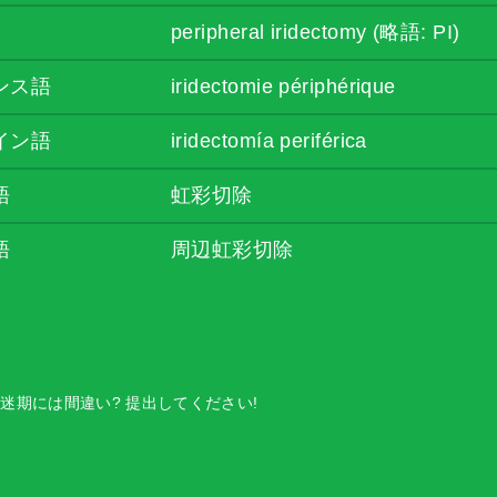
peripheral iridectomy (略語: PI)
ンス語
iridectomie périphérique
イン語
iridectomía periférica
語
虹彩切除
語
周辺虹彩切除
迷期には間違い? 提出してください!