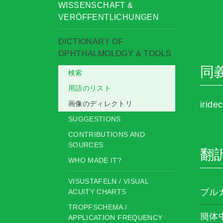
WISSENSCHAFT &
VERÖFFENTLICHUNGEN
DICTIONARY OF
OPHTHALMOLOGY & TOOLS
同
検索
用語のリスト
画像のディレクトリ
iride
SUGGESTIONS
CONTRIBUTIONS AND
SOURCES
翻
WHO MADE IT?
VISUSTAFELN / VISUAL
ブル
ACUITY CHARTS
TROPFSCHEMA /
簡体
APPLICATION FREQUENCY