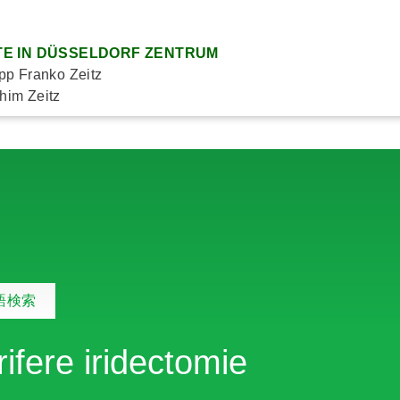
E IN DÜSSELDORF ZENTRUM
ipp Franko Zeitz
him Zeitz
語検索
rifere iridectomie