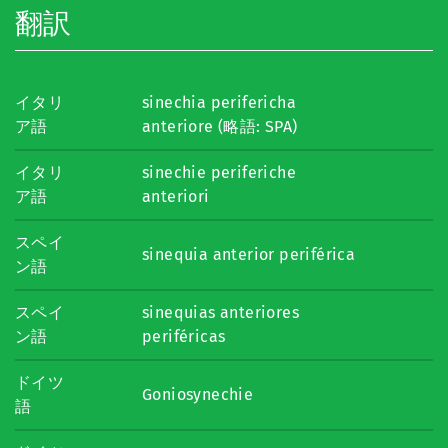
翻訳
イタリ
sinechia perifericha
ア語
anteriore (略語: SPA)
イタリ
sinechie periferiche
ア語
anteriori
スペイ
sinequia anterior periférica
ン語
スペイ
sinequias anteriores
ン語
periféricas
ドイツ
Goniosynechie
語