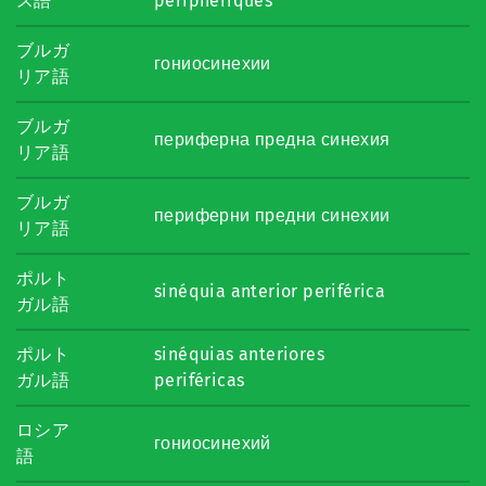
ス語
périphériques
ブルガ
гониосинехии
リア語
ブルガ
периферна предна синехия
リア語
ブルガ
периферни предни синехии
リア語
ポルト
sinéquia anterior periférica
ガル語
ポルト
sinéquias anteriores
ガル語
periféricas
ロシア
гониосинехий
語