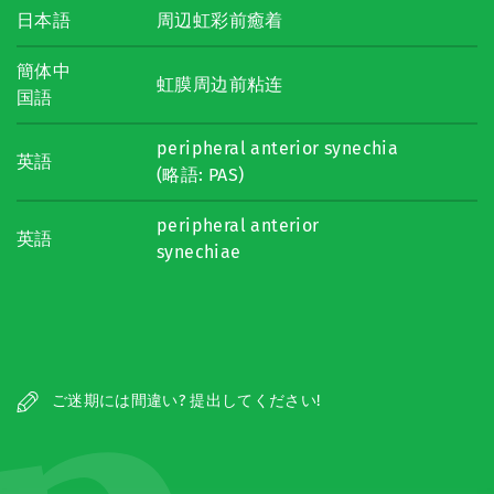
日本語
周辺虹彩前癒着
簡体中
虹膜周边前粘连
国語
peripheral anterior synechia
英語
(略語: PAS)
peripheral anterior
英語
synechiae
ご迷期には間違い? 提出してください!