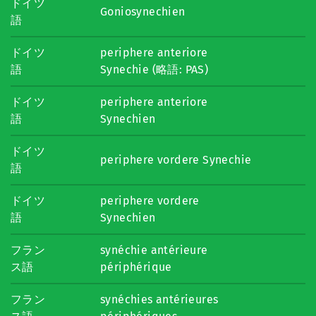
ドイツ
Goniosynechien
語
ドイツ
periphere anteriore
語
Synechie (略語: PAS)
ドイツ
periphere anteriore
語
Synechien
ドイツ
periphere vordere Synechie
語
ドイツ
periphere vordere
語
Synechien
フラン
synéchie antérieure
ス語
périphérique
フラン
synéchies antérieures