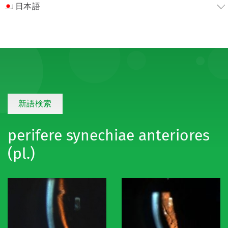
日本語
新語検索
perifere synechiae anteriores
(pl.)