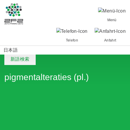
Menü
Telefon
Anfahrt
日本語
新語検索
pigmentalteraties (pl.)