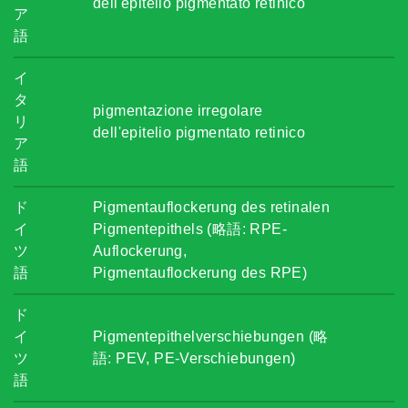
dell'epitelio pigmentato retinico
ア
語
イ
タ
pigmentazione irregolare
リ
dell'epitelio pigmentato retinico
ア
語
ド
Pigmentauflockerung des retinalen
イ
Pigmentepithels (略語: RPE-
ツ
Auflockerung,
語
Pigmentauflockerung des RPE)
ド
イ
Pigmentepithelverschiebungen (略
ツ
語: PEV, PE-Verschiebungen)
語