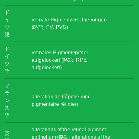
ド
イ
retinale Pigmentverschiebungen
ツ
(略語: PV, PVS)
語
ド
retinales Pigmentepithel
イ
aufgelockert (略語: RPE
ツ
aufgelockert)
語
フ
ラ
altération de l´épithelium
ン
pigmentaire rétinien
ス
語
alterations of the retinal pigment
英
epithelium (略語: alterations of the