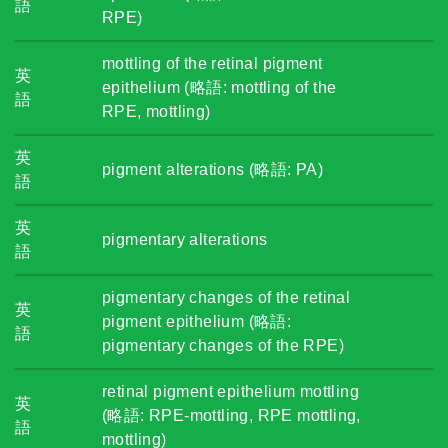
語
RPE)
mottling of the retinal pigment
英
epithelium (略語: mottling of the
語
RPE, mottling)
英
pigment alterations (略語: PA)
語
英
pigmentary alterations
語
pigmentary changes of the retinal
英
pigment epithelium (略語:
語
pigmentary changes of the RPE)
retinal pigment epithelium mottling
英
(略語: RPE-mottling, RPE mottling,
語
mottling)