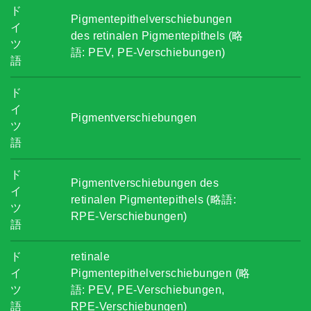
ド
Pigmentepithelverschiebungen
イ
des retinalen Pigmentepithels (略
ツ
語: PEV, PE-Verschiebungen)
語
ド
イ
Pigmentverschiebungen
ツ
語
ド
Pigmentverschiebungen des
イ
retinalen Pigmentepithels (略語:
ツ
RPE-Verschiebungen)
語
ド
retinale
イ
Pigmentepithelverschiebungen (略
ツ
語: PEV, PE-Verschiebungen,
語
RPE-Verschiebungen)