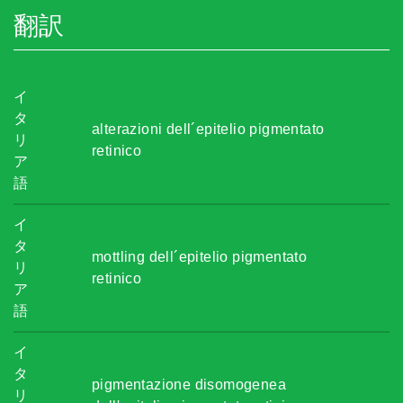
翻訳
イ
タ
alterazioni dell´epitelio pigmentato
リ
retinico
ア
語
イ
タ
mottling dell´epitelio pigmentato
リ
retinico
ア
語
イ
タ
pigmentazione disomogenea
リ