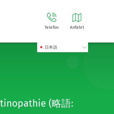
Telefon
Anfahrt
日本語
retinopathie (略語: