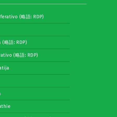
liferativo (略語: RDP)
e
va (略語: RDP)
erativo (略語: RDP)
atija
a
athie