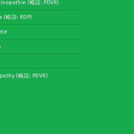
retinopathie (略語: PDVR)
ns (略語: RDP)
nte
a
nopathy (略語: PDVR)