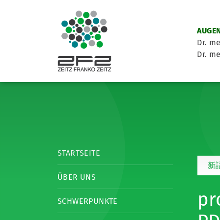
AUGEN
Dr. me
Dr. me
STARTSEITE
新
ÜBER UNS
pr
SCHWERPUNKTE