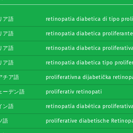
リア語
retinopatia diabetica di tipo pro
リア語
retinopatia diabetica proliferant
リア語
retinopatia diabetica proliferati
リア語
retinopatia diabetica tipo prolif
アチア語
proliferativna dijabetička retinop
ェーデン語
proliferativ retinopati
イン語
retinopatía diabética proliferativ
ツ語
proliferative diabetische Retinop