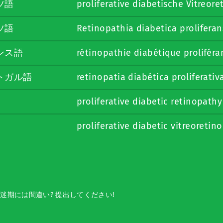
ツ語
proliferative diabetische Vitreo
ツ語
Retinopathia diabetica prolifera
ンス語
rétinopathie diabétique proliféra
トガル語
retinopatia diabética proliferativ
proliferative diabetic retinopathy
proliferative diabetic vitreoreti
迷期には間違い? 提出してください!