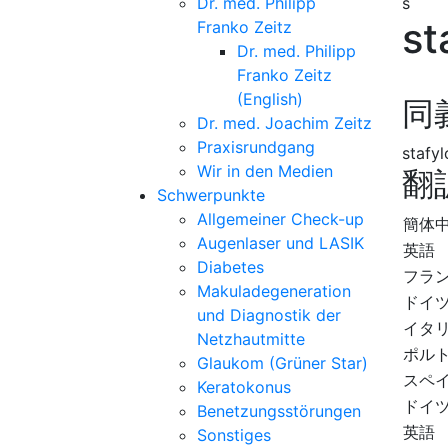
Dr. med. Philipp
s
st
Franko Zeitz
Dr. med. Philipp
Franko Zeitz
(English)
同
Dr. med. Joachim Zeitz
Praxisrundgang
stafy
Wir in den Medien
翻
Schwerpunkte
Allgemeiner Check-up
簡体
Augenlaser und LASIK
英語
Diabetes
フラ
Makuladegeneration
ドイ
und Diagnostik der
イタ
Netzhautmitte
ポル
Glaukom (Grüner Star)
スペ
Keratokonus
ドイ
Benetzungsstörungen
英語
Sonstiges