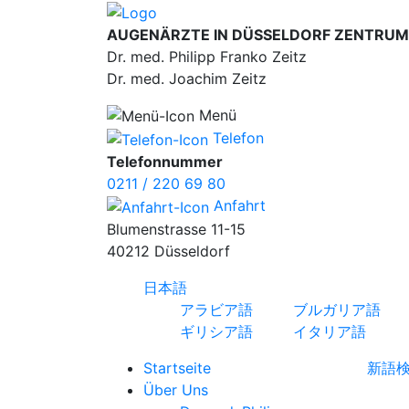
AUGENÄRZTE IN DÜSSELDORF ZENTRUM
Dr. med. Philipp Franko Zeitz
Dr. med. Joachim Zeitz
Menü
Telefon
Telefonnummer
0211 / 220 69 80
Anfahrt
Blumenstrasse 11-15
40212 Düsseldorf
日本語
アラビア語
ブルガリア語
ギリシア語
イタリア語
Startseite
新語
Über Uns