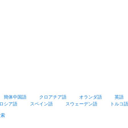
簡体中国語
クロアチア語
オランダ語
英語
ロシア語
スペイン語
スウェーデン語
トルコ
検索