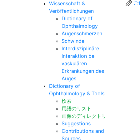
ご
Wissenschaft &
Veröffentlichungen
Dictionary of
Ophthalmology
Augenschmerzen
Schwindel
Interdisziplinäre
Interaktion bei
vaskulären
Erkrankungen des
Auges
Dictionary of
Ophthalmology & Tools
検索
用語のリスト
画像のディレクトリ
Suggestions
Contributions and
Sources