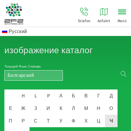
Telefon
Anfahrt
Menü
Русский
изображение каталог
Текущий Язык Словарь
Болгарский
H
L
P
А
Б
В
Г
Д
Е
Ж
З
И
К
Л
М
Н
О
П
Р
С
Т
У
Ф
Х
Ц
Ч