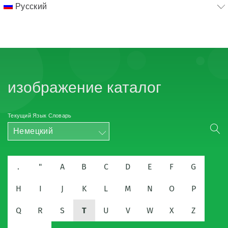
Русский
изображение каталог
Текущий Язык Словарь
Немецкий
.
"
A
B
C
D
E
F
G
H
I
J
K
L
M
N
O
P
Q
R
S
T
U
V
W
X
Z