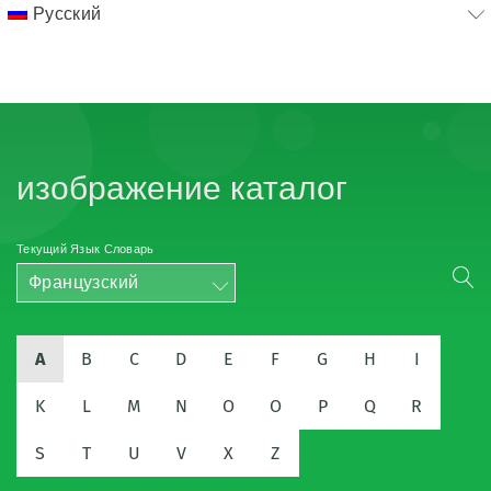
Русский
изображение каталог
Текущий Язык Словарь
Французский
A
B
C
D
E
F
G
H
I
K
L
M
N
O
O
P
Q
R
S
T
U
V
X
Z