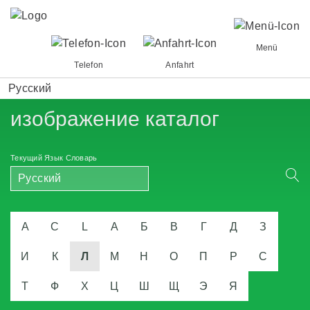
Menü
Telefon
Anfahrt
Русский
изображение каталог
Текущий Язык Словарь
Русский
A
C
L
А
Б
В
Г
Д
З
И
К
Л
М
Н
О
П
Р
С
Т
Ф
Х
Ц
Ш
Щ
Э
Я