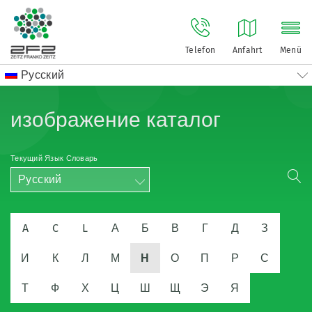
Telefon
Anfahrt
Menü
Русский
изображение каталог
Текущий Язык Словарь
Русский
A
C
L
А
Б
В
Г
Д
З
И
К
Л
М
Н
О
П
Р
С
Т
Ф
Х
Ц
Ш
Щ
Э
Я