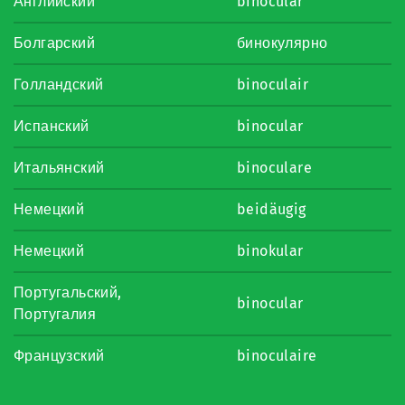
Английский
binocular
Болгарский
бинокулярно
Голландский
binoculair
Испанский
binocular
Итальянский
binoculare
Немецкий
beidäugig
Немецкий
binokular
Португальский,
binocular
Португалия
Французский
binoculaire