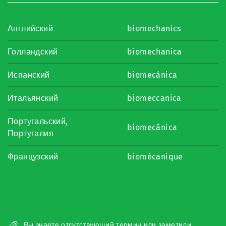
Английский
biomechanics
Голландский
biomechanica
Испанский
biomecánica
Итальянский
biomeccanica
Португальский,
biomecânica
Португалия
Французский
biomécanique
Вы знаете отсутствующий термин или заметили