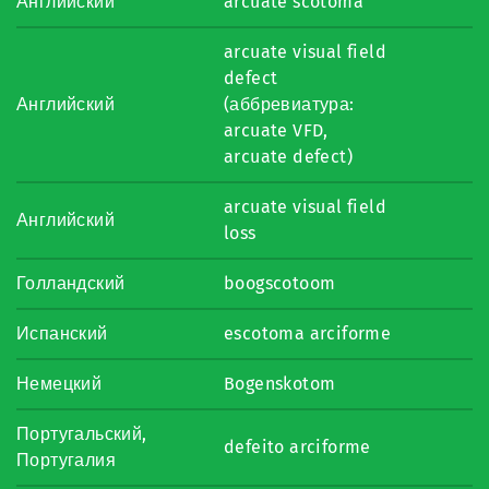
Английский
arcuate scotoma
arcuate visual field
defect
Английский
(аббревиатура:
arcuate VFD,
arcuate defect)
arcuate visual field
Английский
loss
Голландский
boogscotoom
Испанский
escotoma arciforme
Немецкий
Bogenskotom
Португальский,
defeito arciforme
Португалия