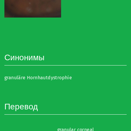
Синонимы
granuläre Hornhautdystrophie
Перевод
granular corneal