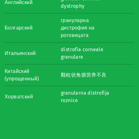
Английский
dystrophy
грануларна
Болгарский
дистрофия на
роговицата
distrofia corneale
Итальянский
granulare
Китайский
颗粒状角膜营养不良
(упрощенный)
granularna distrofija
Хорватский
roznice