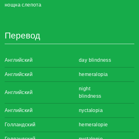
нощна слепота
Перевод
Английский
day blindness
Английский
hemeralopia
night
Английский
blindness
Английский
nyctalopia
Голландский
hemeralopie
Голландский
nyctalopie