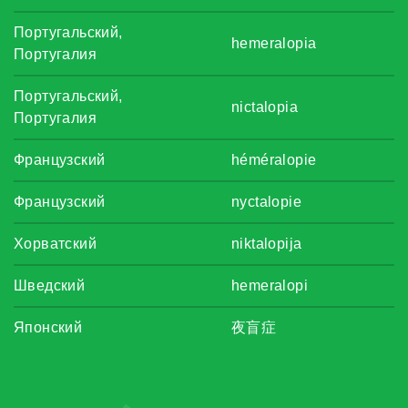
Португальский,
hemeralopia
Португалия
Португальский,
nictalopia
Португалия
Французский
héméralopie
Французский
nyctalopie
Хорватский
niktalopija
Шведский
hemeralopi
Японский
夜盲症