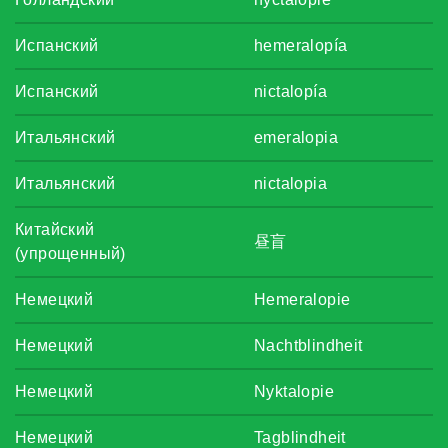
Испанский
hemeralopía
Испанский
nictalopía
Итальянский
emeralopia
Итальянский
nictalopia
Китайский
昼盲
(упрощенный)
Немецкий
Hemeralopie
Немецкий
Nachtblindheit
Немецкий
Nyktalopie
Немецкий
Tagblindheit