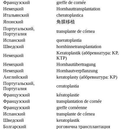
Французский
greffe de cornée
Немецкий
Hornhauttransplantation
Итальянский
cheratoplastica
Японский
角膜移植
Португальский,
transplante de córnea
Португалия
Испанский
queratoplastia
Шведский
hornhinnetransplantation
Keratoplastik (аббревиатура: KP,
Немецкий
KTP)
Немецкий
Hornhautübertragung
Немецкий
Hornhautverpflanzung
Английский
keratoplasty (аббревиатура: KP)
Португальский,
ceratoplastia
Португалия
Французский
kératoplastie
Французский
transplantation de cornée
Французский
greffe cornéenne
Испанский
transplante de córnea
Шведский
keratoplastik
Болгарский
роговична трансплантация