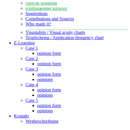
список понятия
изображение каталог
Suggestions
Contributions and Sources
Who made it?
Visustafeln / Visual acuity charts
Tropfschema / Application frequency chart
E-Learning
Case 1
opinion form
Case 2
opinion form
Case 3
opinion form
opinions
Case 4
opinion form
opinions
Case 5
opinion form
opinions
Kontakt
Wegbeschreibung