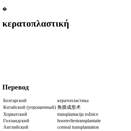
�
κερατοπλαστική
Перевод
Болгарский
кератопластика
Китайский (упрощенный)
角膜成形术
Хорватский
transplantacija rožnice
Голландский
hoornvliestransplantatie
Английский
corneal transplantation