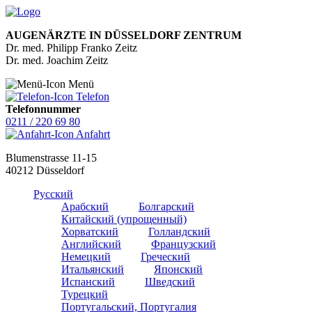
AUGENÄRZTE IN DÜSSELDORF ZENTRUM
Dr. med. Philipp Franko Zeitz
Dr. med. Joachim Zeitz
Menü
Telefon
Telefonnummer
0211 / 220 69 80
Anfahrt
Blumenstrasse 11-15
40212 Düsseldorf
Русский
Арабский
Болгарский
Китайский (упрощенный)
Хорватский
Голландский
Английский
Французский
Немецкий
Греческий
Итальянский
Японский
Испанский
Шведский
Турецкий
Португальский, Португалия