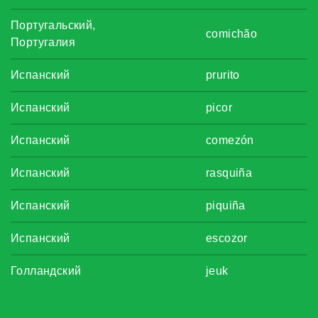
Португальский,
comichão
Португалия
Испанский
prurito
Испанский
picor
Испанский
comezón
Испанский
rasquiña
Испанский
piquiña
Испанский
escozor
Голландский
jeuk