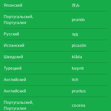
Японский
痒み
Португальский,
prurido
Португалия
Русский
зуд
Испанский
picazón
Шведский
klåda
Турецкий
kaşıntı
Английский
itch
Английский
pruritus
Португальский,
coceira
Португалия