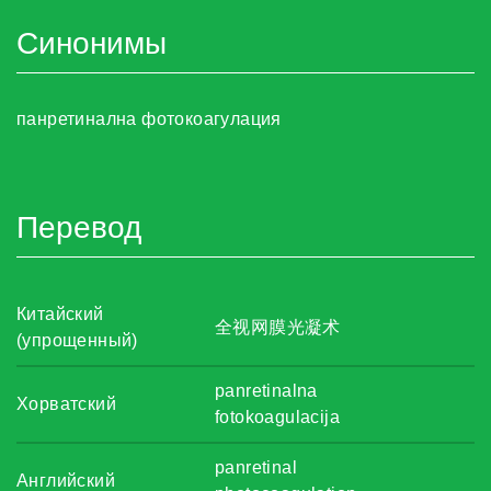
Синонимы
панретинална фотокоагулация
Перевод
Китайский
全视网膜光凝术
(упрощенный)
panretinalna
Хорватский
fotokoagulacija
panretinal
Английский