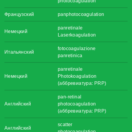
photocoagulation
Французский
panphotocoagulation
panretinale
Немецкий
Laserkoagulation
fotocoagulazione
Итальянский
panretinica
panretinale
Немецкий
Photokoagulation
(аббревиатура: PRP)
pan-retinal
Английский
photocoagulation
(аббревиатура: PRP)
scatter
Английский
photocoagulation