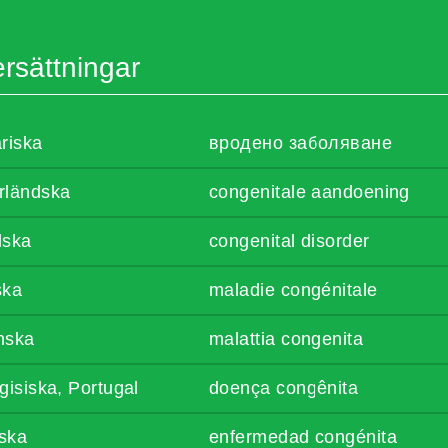
rsättningar
riska
вродено заболяване
rländska
congenitale aandoening
lska
congenital disorder
ska
maladie congénitale
enska
malattia congenita
gisiska, Portugal
doença congênita
ska
enfermedad congénita