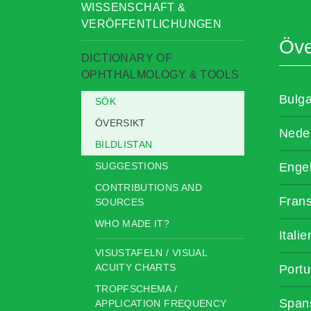
WISSENSCHAFT &
VERÖFFENTLICHUNGEN
Öve
DICTIONARY OF
OPHTHALMOLOGY & TOOLS
Bulga
SÖK
ÖVERSIKT
Nede
BILDLISTAN
SUGGESTIONS
Enge
CONTRIBUTIONS AND
Fran
SOURCES
WHO MADE IT?
Itali
VISUSTAFELN / VISUAL
ACUITY CHARTS
Portu
TROPFSCHEMA /
Span
APPLICATION FREQUENCY