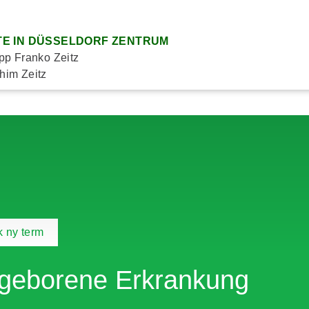
E IN DÜSSELDORF ZENTRUM
ipp Franko Zeitz
him Zeitz
 ny term
geborene Erkrankung