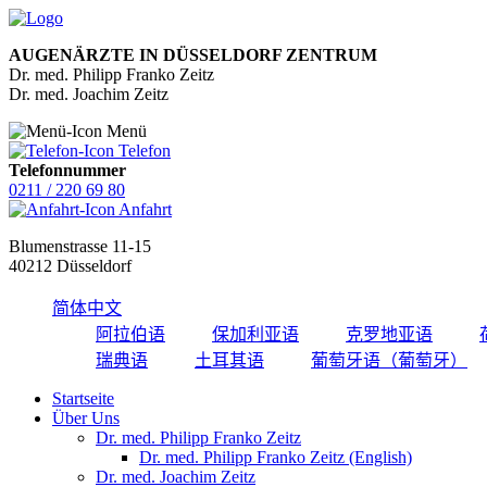
AUGENÄRZTE IN DÜSSELDORF ZENTRUM
Dr. med. Philipp Franko Zeitz
Dr. med. Joachim Zeitz
Menü
Telefon
Telefonnummer
0211 / 220 69 80
Anfahrt
Blumenstrasse 11-15
40212 Düsseldorf
简体中文
阿拉伯语
保加利亚语
克罗地亚语
瑞典语
土耳其语
葡萄牙语（葡萄牙）
Startseite
Über Uns
Dr. med. Philipp Franko Zeitz
Dr. med. Philipp Franko Zeitz (English)
Dr. med. Joachim Zeitz