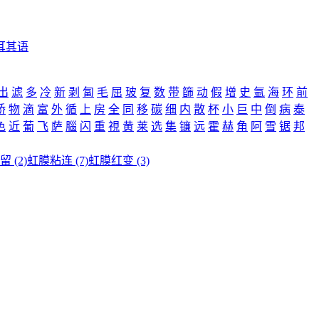
耳其语
出
滤
多
冷
新
剥
匐
毛
屈
玻
复
数
带
篩
动
假
增
史
氩
海
环
前
矫
物
滴
富
外
循
上
房
全
同
移
碳
细
内
散
杯
小
巨
中
倒
病
泰
色
近
葡
飞
萨
腦
闪
重
視
黄
莱
选
集
镰
远
霍
赫
角
阿
雪
锯
邦
 (2)
虹膜粘连 (7)
虹膜红变 (3)