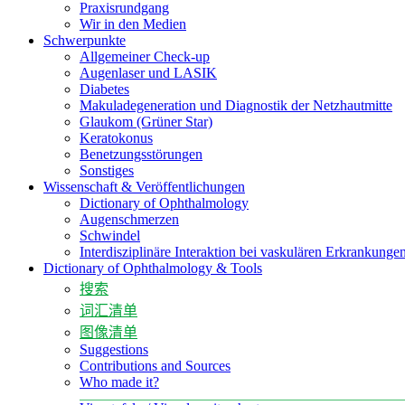
Praxisrundgang
Wir in den Medien
Schwerpunkte
Allgemeiner Check-up
Augenlaser und LASIK
Diabetes
Makuladegeneration und Diagnostik der Netzhautmitte
Glaukom (Grüner Star)
Keratokonus
Benetzungsstörungen
Sonstiges
Wissenschaft & Veröffentlichungen
Dictionary of Ophthalmology
Augenschmerzen
Schwindel
Interdisziplinäre Interaktion bei vaskulären Erkrankung
Dictionary of Ophthalmology & Tools
搜索
词汇清单
图像清单
Suggestions
Contributions and Sources
Who made it?