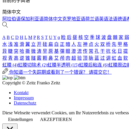
目前的字典语
简体中文
阿拉伯语
保加利亚语
简体中文
克罗地亚语
荷兰语
英语
法语
德语
A
B
C
D
H
L
M
P
R
S
T
U
Y
α
睑
后
昼
核
空
季
球
波
盘
棘
家
弱
水
浅
准
滑
翼
立
开
硅
扁
白
正
暗
人
左
神
点
火
双
桥
先
甲
格
异
睫
突
哈
撕
微
清
早
原
基
彈
眼
渗
流
传
常
孔
干
抗
化
日
提
视
青
高
逆
锥
隧
霰
颗
鼻
艾
颅
肉
超
验
顶
脉
蓝
过
调
虹
血
软
虹膜 (4)
虹膜切除术 (2)
虹膜半透明 (15)
虹膜后粘连 (6)
虹膜周边前
你知道一个失踪期或看到了一个错误？ 请提交它！
Copyright © Zeitz Franko Zeitz
Kontakt
Impressum
Datenschutz
Diese Webseite verwendet Cookies, um Ihr Nutzererlebnis zu verbess
Einstellungen
AKZEPTIEREN