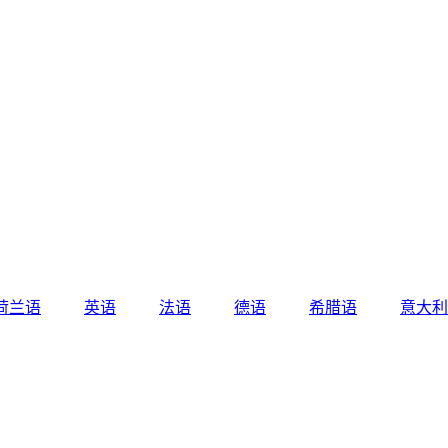
荷兰语
英语
法语
德语
希腊语
意大利