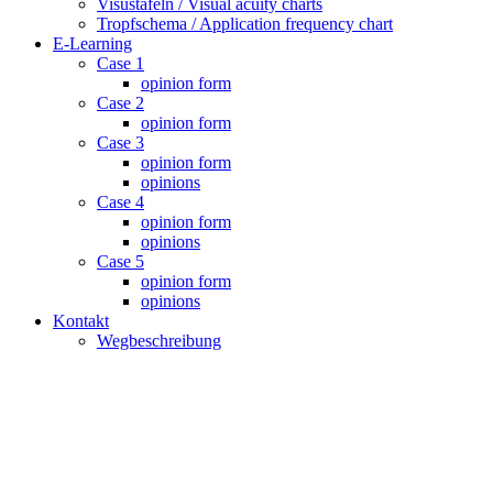
Visustafeln / Visual acuity charts
Tropfschema / Application frequency chart
E-Learning
Case 1
opinion form
Case 2
opinion form
Case 3
opinion form
opinions
Case 4
opinion form
opinions
Case 5
opinion form
opinions
Kontakt
Wegbeschreibung