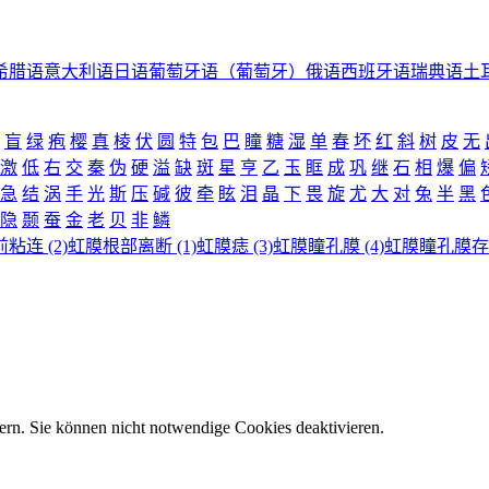
希腊语
意大利语
日语
葡萄牙语（葡萄牙）
俄语
西班牙语
瑞典语
土
盲
绿
疱
樱
真
棱
伏
圆
特
包
巴
瞳
糖
湿
单
春
坏
红
斜
树
皮
无
激
低
右
交
秦
伪
硬
溢
缺
斑
星
亨
乙
玉
眶
成
巩
继
石
相
爆
偏
急
结
涡
手
光
斯
压
碱
彼
牵
眩
泪
晶
下
畏
旋
尤
大
对
兔
半
黑
隐
颞
蚕
金
老
贝
非
鳞
粘连 (2)
虹膜根部离断 (1)
虹膜痣 (3)
虹膜瞳孔膜 (4)
虹膜瞳孔膜存留
ern. Sie können nicht notwendige Cookies deaktivieren.