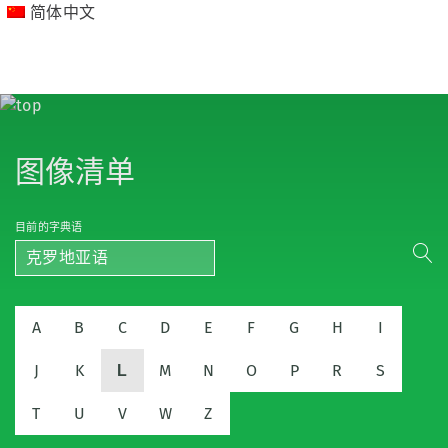
简体中文
图像清单
目前的字典语
克罗地亚语
A
B
C
D
E
F
G
H
I
J
K
M
N
O
P
R
S
L
T
U
V
W
Z