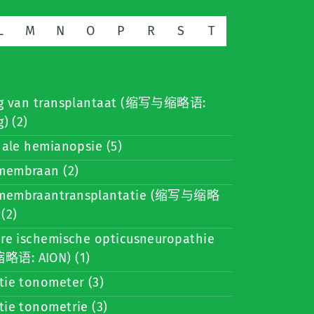
L
M
N
O
P
R
S
T
ng van transplantaat (缩写与缩略语:
) (2)
nale hemianopsie (5)
embraan (2)
membraantransplantatie (缩写与缩略
(2)
ure ischemische opticusneuropathie
语: AION) (1)
tie tonometer (3)
ie tonometrie (3)