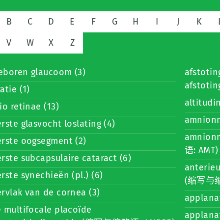
B
C
D
E
F
G
H
I
J
K
V
W
X
Z
eboren glaucoom (3)
afstoti
afstoting
atie (1)
altitudi
io retinae (13)
amnionm
rste glasvocht loslating (4)
amnion
erste oogsegment (2)
语: AMT) 
rste subcapsulaire cataract (6)
anterie
rste synechieën (pl.) (6)
(缩写与缩略
rvlak van de cornea (3)
applana
 multifocale placoïde
applanat