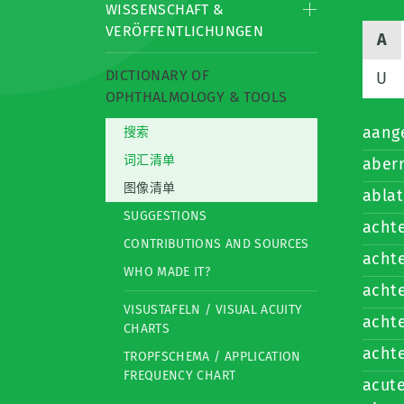
WISSENSCHAFT &
VERÖFFENTLICHUNGEN
A
DICTIONARY OF
U
OPHTHALMOLOGY & TOOLS
aang
搜索
词汇清单
aberr
图像清单
ablat
SUGGESTIONS
achte
CONTRIBUTIONS AND SOURCES
acht
WHO MADE IT?
achte
VISUSTAFELN / VISUAL ACUITY
achte
CHARTS
achte
TROPFSCHEMA / APPLICATION
FREQUENCY CHART
acute