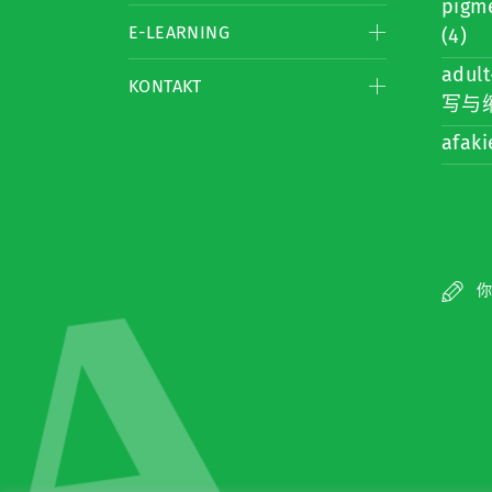
pigm
E-LEARNING
(4)
adult
KONTAKT
写与缩
afaki
A
你