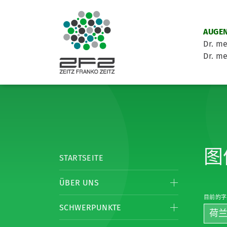
AUGEN
Dr. me
Dr. me
图
STARTSEITE
ÜBER UNS
目前的字
SCHWERPUNKTE
荷