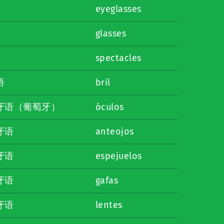
eyeglasses
glasses
spectacles
语
bril
牙语（葡萄牙）
óculos
牙语
anteojos
牙语
espejuelos
牙语
gafas
牙语
lentes