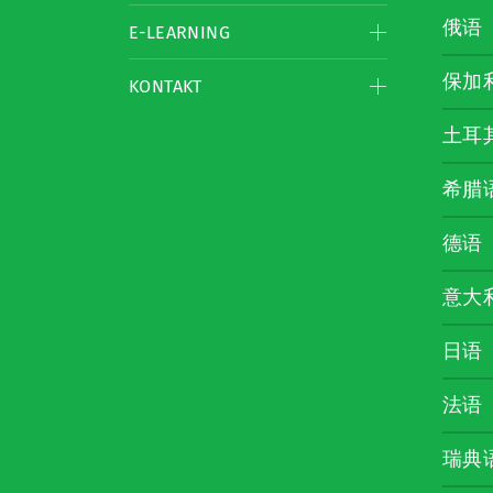
俄语
E-LEARNING
保加
KONTAKT
土耳
希腊
德语
意大
日语
法语
瑞典