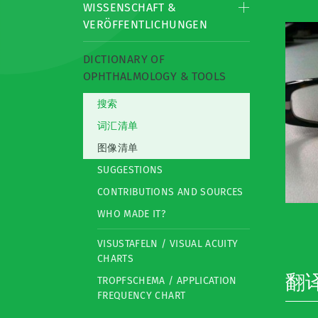
WISSENSCHAFT &
VERÖFFENTLICHUNGEN
DICTIONARY OF
OPHTHALMOLOGY & TOOLS
搜索
词汇清单
图像清单
SUGGESTIONS
CONTRIBUTIONS AND SOURCES
WHO MADE IT?
VISUSTAFELN / VISUAL ACUITY
CHARTS
翻
TROPFSCHEMA / APPLICATION
FREQUENCY CHART