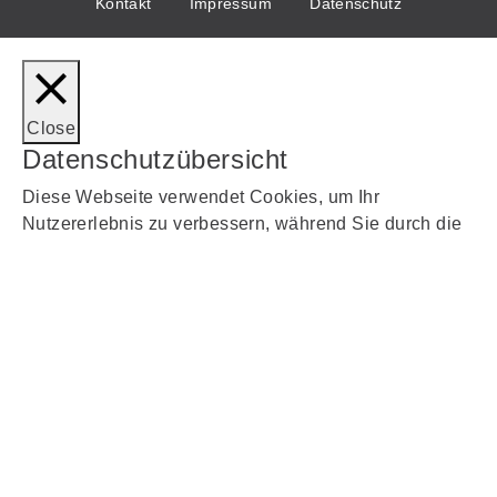
Kontakt
Impressum
Datenschutz
Close
Datenschutzübersicht
Diese Webseite verwendet Cookies, um Ihr
Nutzererlebnis zu verbessern, während Sie durch die
Webseite navigieren. Von diesen Cookies werden die
als notwendig eingestuften in Ihrem Browser
gespeichert, da sie für das Funktionieren der
grundlegenden Funktionen der Webseite unerlässlich
sind. Wir verwenden auch Cookies von Drittanbietern,
die uns helfen zu analysieren und zu verstehen, wie
Sie diese Webseite nutzen. Diese Cookies werden nur
mit Ihrer Zustimmung in Ihrem Browser gespeichert.
Sie haben auch die Möglichkeit, diese Cookies
abzulehnen. Das Ablehnen einiger dieser Cookies