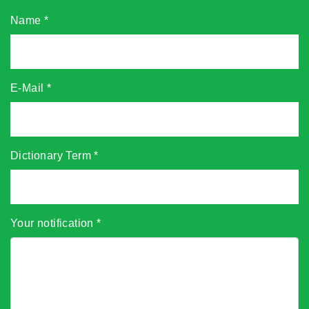
Name
*
E-Mail
*
Dictionary Term
*
Your notification
*