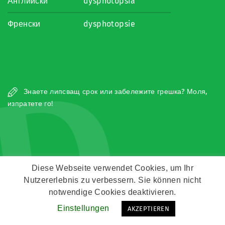
Английски
dysphotopsia
Френски
dysphotopsie
D
Знаете липсващ срок или забележите грешка? Моля,
изпратете го!
Diese Webseite verwendet Cookies, um Ihr
Nutzererlebnis zu verbessern. Sie können nicht
Copyright © Zeitz Franko Zeitz
notwendige Cookies deaktivieren.
Kontakt
Impressum
Datenschutz
Einstellungen
AKZEPTIEREN