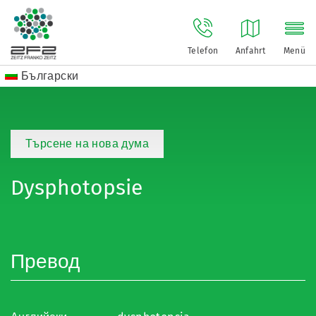
Telefon
Anfahrt
Menü
Български
Търсене на нова дума
Dysphotopsie
Превод