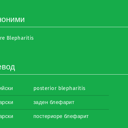
ноними
re Blepharitis
евод
ийски
posterior blepharitis
арски
заден блефарит
арски
постериоре блефарит