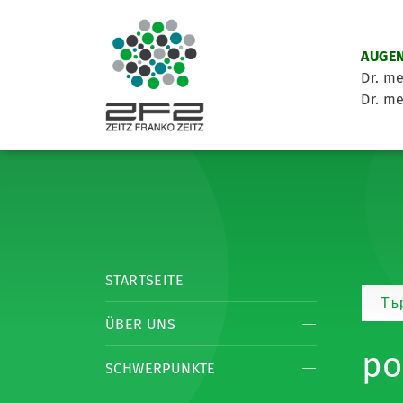
AUGEN
Dr. me
Dr. me
STARTSEITE
Тъ
ÜBER UNS
po
SCHWERPUNKTE