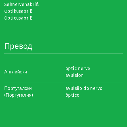
Sehnervenabriß
Optikusabriß
Opticusabriß
Превод
optic nerve
Английски
avulsion
Португалски
avulsão do nervo
(Португалия)
óptico