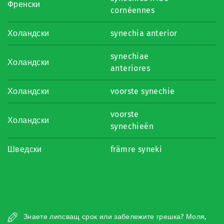
Френски
cornéennes
Холандски
synechia anterior
synechiae
Холандски
anteriores
Холандски
voorste synechie
voorste
Холандски
synechieën
Шведски
främre syneki
Знаете липсващ срок или забележите грешка? Моля,