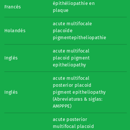
épithéliopathie en
Francés
plaque
acute multifocale
Holandés
placoïde
pigmentepitheliopathie
acute multifocal
Inglés
placoid pigment
epitheliopathy
acute multifocal
posterior placoid
Inglés
pigment epitheliopathy
(Abreviaturas & siglas:
AMPPPE)
acute posterior
multifocal placoid