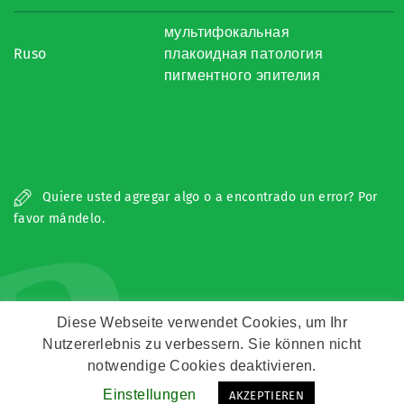
мультифокальная
Ruso
плакоидная патология
пигментного эпителия
a
Quiere usted agregar algo o a encontrado un error? Por
favor mándelo.
Diese Webseite verwendet Cookies, um Ihr
Nutzererlebnis zu verbessern. Sie können nicht
Copyright © Zeitz Franko Zeitz
notwendige Cookies deaktivieren.
Einstellungen
AKZEPTIEREN
Kontakt
Impressum
Datenschutz