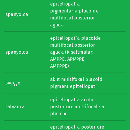
epiteliopatía
pigmentaria placoide
İspanyolca
multifocal posterior
aguda
epiteliopatía placoide
multifocal posterior
İspanyolca
aguda (Kısaltmalar:
AMPPE, APMPPE,
AMPPPE)
akut multifokal placoid
İsveççe
pigment epiteliopati
epiteliopatia acuta
İtalyanca
posteriore multifocale a
placche
epiteliopatia posteriore