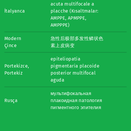
acuta multifocale a
İtalyanca
placche (Kısaltmalar:
AMPPE, APMPPE,
AMPPPE)
Modern
急性后极部多发性鳞状色
Çince
素上皮病变
epiteliopatia
Portekizce,
pigmentaria placoide
Portekiz
posterior multifocal
aguda
мультифокальная
Rusça
плакоидная патология
пигментного эпителия