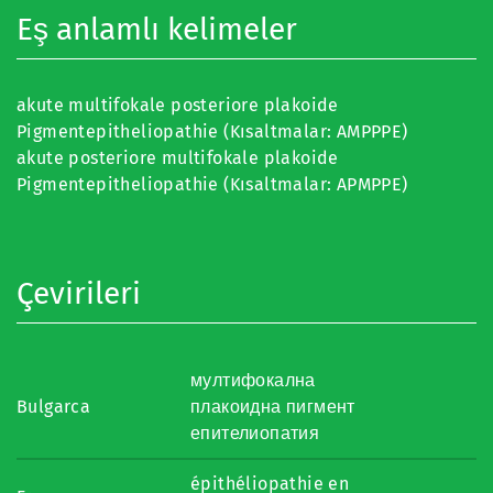
Eş anlamlı kelimeler
akute multifokale posteriore plakoide
Pigmentepitheliopathie (Kısaltmalar: AMPPPE)
akute posteriore multifokale plakoide
Pigmentepitheliopathie (Kısaltmalar: APMPPE)
Çevirileri
мултифокална
Bulgarca
плакоидна пигмент
епителиопатия
épithéliopathie en