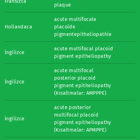
Fransızca
plaque
acute multifocale
Hollandaca
placoïde
pigmentepitheliopathie
acute multifocal placoid
İngilizce
pigment epitheliopathy
acute multifocal
posterior placoid
İngilizce
pigment epitheliopathy
(Kısaltmalar: AMPPPE)
acute posterior
multifocal placoid
İngilizce
pigment epitheliopathy
(Kısaltmalar: APMPPE)