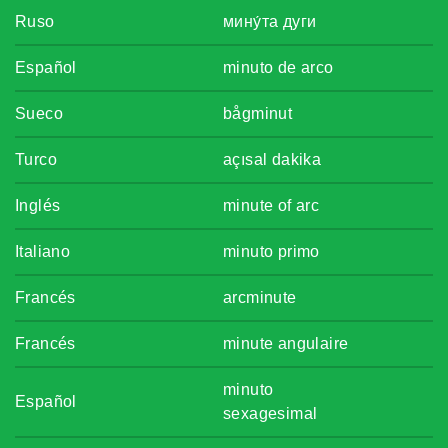
Ruso
мину́та дуги
Español
minuto de arco
Sueco
bågminut
Turco
açısal dakika
Inglés
minute of arc
Italiano
minuto primo
Francés
arcminute
Francés
minute angulaire
minuto
Español
sexagesimal