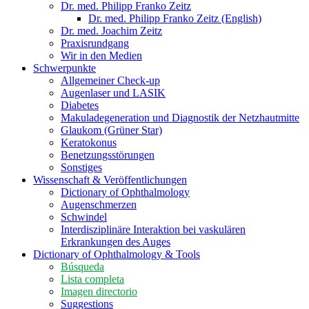
Dr. med. Philipp Franko Zeitz
Dr. med. Philipp Franko Zeitz (English)
Dr. med. Joachim Zeitz
Praxisrundgang
Wir in den Medien
Schwerpunkte
Allgemeiner Check-up
Augenlaser und LASIK
Diabetes
Makuladegeneration und Diagnostik der Netzhautmitte
Glaukom (Grüner Star)
Keratokonus
Benetzungsstörungen
Sonstiges
Wissenschaft & Veröffentlichungen
Dictionary of Ophthalmology
Augenschmerzen
Schwindel
Interdisziplinäre Interaktion bei vaskulären
Erkrankungen des Auges
Dictionary of Ophthalmology & Tools
Búsqueda
Lista completa
Imagen directorio
Suggestions