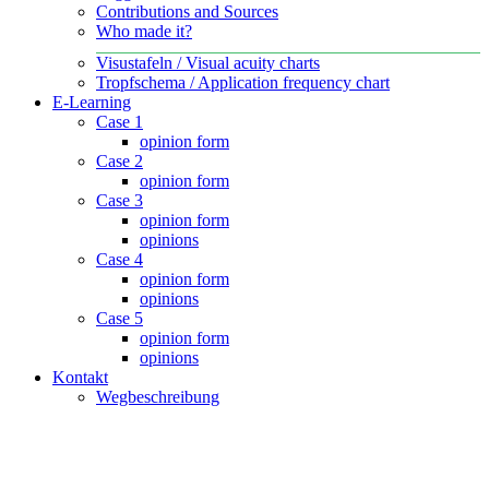
Contributions and Sources
Who made it?
Visustafeln / Visual acuity charts
Tropfschema / Application frequency chart
E-Learning
Case 1
opinion form
Case 2
opinion form
Case 3
opinion form
opinions
Case 4
opinion form
opinions
Case 5
opinion form
opinions
Kontakt
Wegbeschreibung