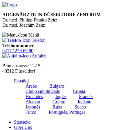
AUGENÄRZTE IN DÜSSELDORF ZENTRUM
Dr. med. Philipp Franko Zeitz
Dr. med. Joachim Zeitz
Menü
Telefon
Telefonnummer
0211 / 220 69 80
Anfahrt
Blumenstrasse 11-15
40212 Düsseldorf
Español
Árabe
Búlgaro
Chino simplificado
Croata
Holandés
Inglés
Francés
Alemán
Griego
Italiano
Japonés
Ruso
Sueco
Turco
Portugués, Portugal
Startseite
Über Uns