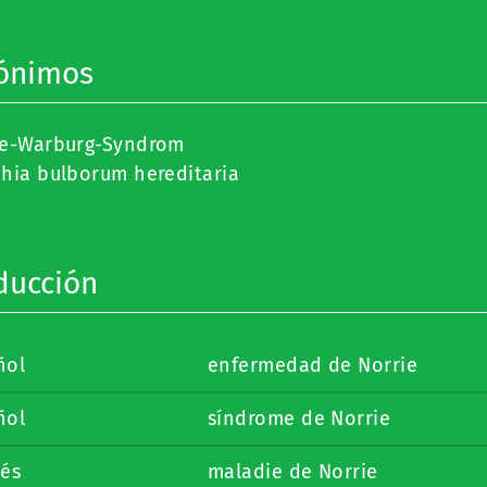
ónimos
ie-Warburg-Syndrom
hia bulborum hereditaria
ducción
ñol
enfermedad de Norrie
ñol
síndrome de Norrie
cés
maladie de Norrie