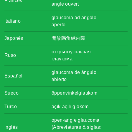
Francés
angle ouvert
glaucoma ad angolo
Italiano
aperto
Japonés
開放隅角緑内障
открытоугольная
Ruso
глаукома
glaucoma de ángulo
Español
abierto
Sueco
öppenvinkelglaukom
Turco
açık-açılı glokom
open-angle glaucoma
Inglés
(Abreviaturas & siglas: