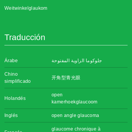
Weitwinkelglaukom
Traducción
Árabe
جلوكوما الزاوية المفتوحة
Chino
开角型青光眼
simplificado
open
Holandés
kamerhoekglaucoom
Inglés
open angle glaucoma
glaucome chronique à