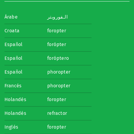
Árabe
الـفوروبتر
Croata
foropter
Español
forópter
Español
foróptero
Español
phoropter
Francés
phoropter
Holandés
foropter
Holandés
refractor
Inglés
foropter