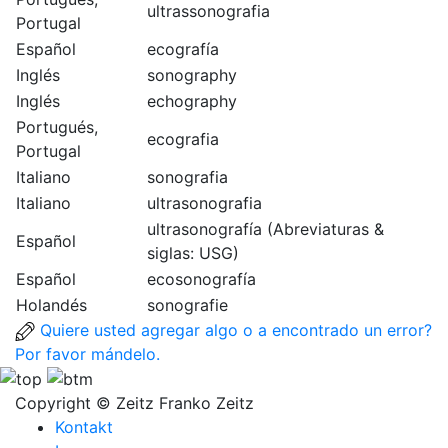
ultrassonografia
Portugal
Español
ecografía
Inglés
sonography
Inglés
echography
Portugués,
ecografia
Portugal
Italiano
sonografia
Italiano
ultrasonografia
ultrasonografía (Abreviaturas &
Español
siglas: USG)
Español
ecosonografía
Holandés
sonografie
Quiere usted agregar algo o a encontrado un error?
Por favor mándelo.
Copyright © Zeitz Franko Zeitz
Kontakt