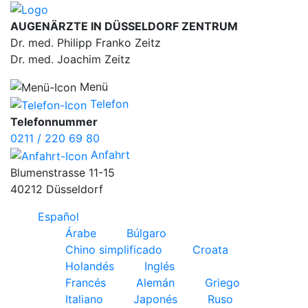
AUGENÄRZTE IN DÜSSELDORF ZENTRUM
Dr. med. Philipp Franko Zeitz
Dr. med. Joachim Zeitz
Menü
Telefon
Telefonnummer
0211 / 220 69 80
Anfahrt
Blumenstrasse 11-15
40212 Düsseldorf
Español
Árabe
Búlgaro
Chino simplificado
Croata
Holandés
Inglés
Francés
Alemán
Griego
Italiano
Japonés
Ruso