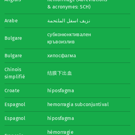
& acronymes: SCH)
Arabe
نزيف اسفل الملتحمة
субконюнктивален
Bulgare
кръвоизлив
Bulgare
хипосфагма
Chinois
结膜下出血
simplifié
Croate
hiposfagma
Espagnol
hemorragia subconjuntival
Espagnol
hiposfagma
hémorragie